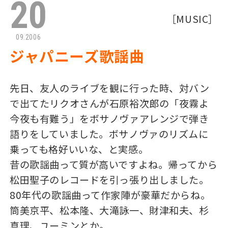
20
［
MUSIC
］
09.2006
ジャパニーズ歌謡曲
先日、友人のライブを観に行った時、対バン
で出てたリクオさんが石原裕次郎の「夜霧よ
今夜も有難う」をボサノヴァアレンジで弾き
語りをしていました。ボサノヴァのリズムに
乗っても格好いいな、と実感。
昔の歌謡曲って質が高いですよね。帰ってから
松田聖子のレコードを引っ張り出しました。
80年代の歌謡曲って作家陣が豪華だからね。
筒美京平、松本隆、大滝詠一、財津和夫、杉
真理、ユーミンとか。