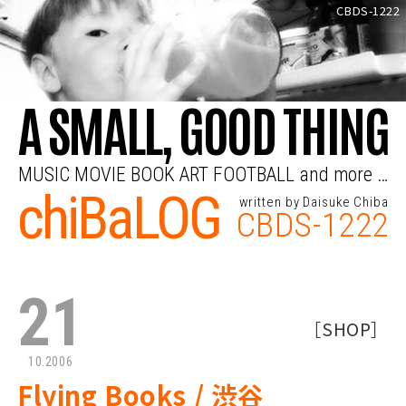
CBDS-1222
A SMALL, GOOD THING
MUSIC MOVIE BOOK ART FOOTBALL and more …
chiBaLOG
written by Daisuke Chiba
CBDS-1222
21
［
SHOP
］
10.2006
Flying Books / 渋谷