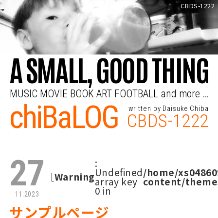
CBDS-1222
A SMALL, GOOD THING
MUSIC MOVIE BOOK ART FOOTBALL and more …
chiBaLOG
written by Daisuke Chiba
CBDS-1222
27
:
Undefined
/home/xs04860
［
Warning
array key
content/theme
0 in
11.2023
サンプルページ